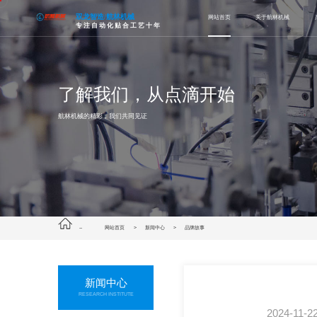
双龙智造/航林机械
网站首页
关于航林机械
专注自动化贴合工艺十年
了解我们，从点滴开始
航林机械的精彩，我们共同见证
--
网站首页
>
新闻中心
>
品牌故事
新闻中心
RESEARCH INSTITUTE
2024-11-22